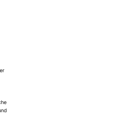
er
che
und